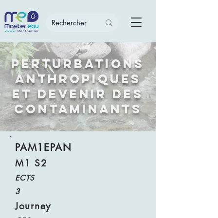
Perturbations
anthropiques
et devenir des
contaminants
PAM1EPAN
M1 S2
ECTS
3
Journey