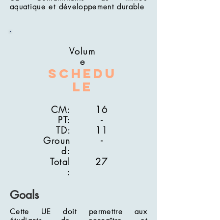
aquatique et développement durable
Volum
e
Schedu
le
CM:
16
PT:
-
TD:
11
Groun
-
d:
Total
27
:
Goals
Cette UE doit permettre aux