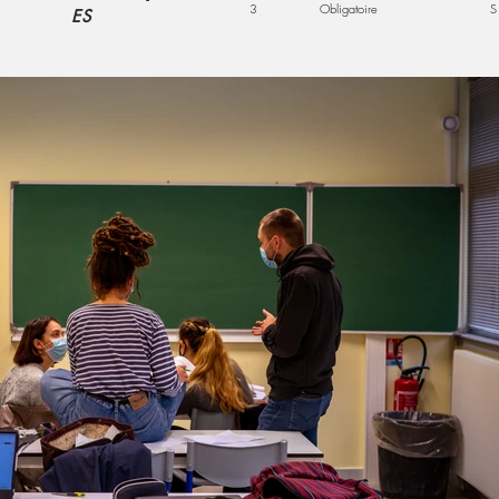
3
Obligatoire
S
ES