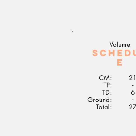
Volume
Sched
e
CM:
2
TP:
-
TD:
6
Ground:
-
Total:
2