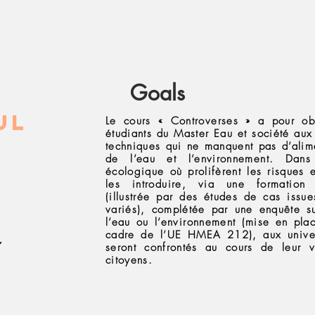
Goals
ul
Le cours « Controverses » a pour obje
étudiants du Master Eau et société aux 
techniques qui ne manquent pas d’alim
de l’eau et l’environnement. Dan
écologique où prolifèrent les risques et
1
les introduire, via une formation 
(illustrée par des études de cas issu
variés), complétée par une enquête su
l’eau ou l’environnement (mise en pla
cadre de l’UE HMEA 212), aux univers
7
seront confrontés au cours de leur v
citoyens.