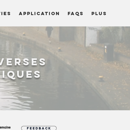
TIES
APPLICATION
FAQs
Plus
verses
niques
emaine
Feedback