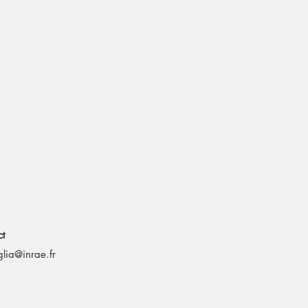
m
ct
glia@inrae.fr