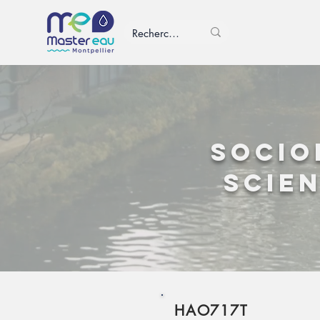
Socio
scien
HAO717T