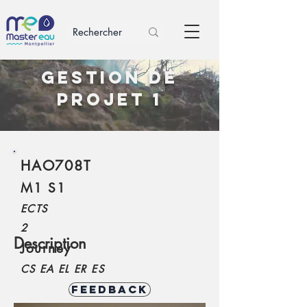
Gestion de
projet 1
HAO708T
M1 S1
ECTS
2
Description
Journey
CS EA EL ER ES
Feedback