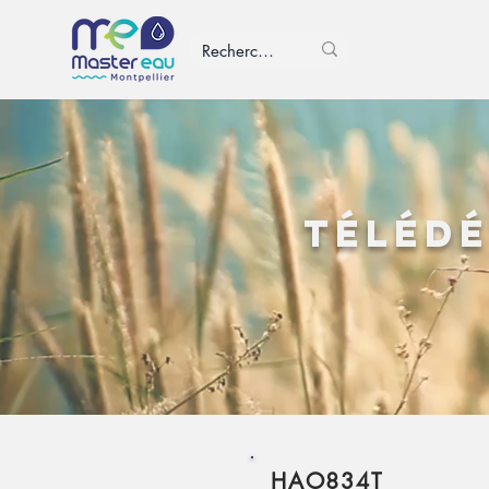
Télédé
HAO834T