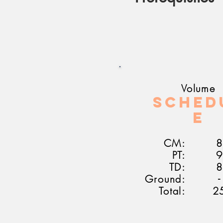
Volume
Sched
e
CM:
8
PT:
9
TD:
8
Ground:
-
Total:
2