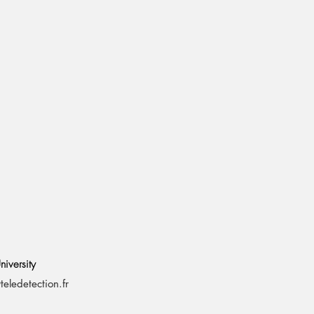
m
niversity
eledetection.fr