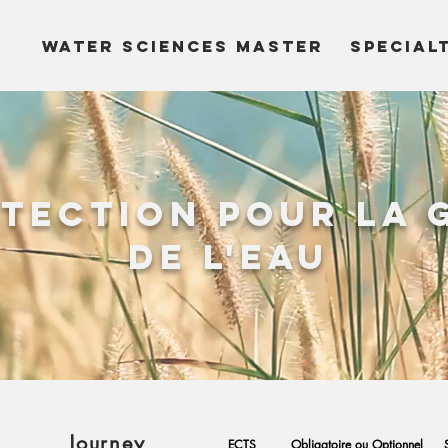
WATER SCIENCES MASTER
SPECIAL
tection pour la 
de l'eau
Journey
ECTS
Obligatoire ou Optionnel