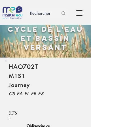
Cycle de l'eau
et bassin
versant
HAO702T
M1S1
Journey
CS EA EL ER ES
ECTS
3
Obligatoire ou