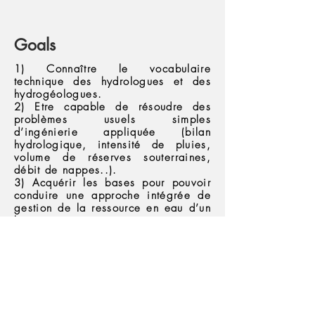
Goals
1) Connaître le vocabulaire
technique des hydrologues et des
hydrogéologues.
2) Etre capable de résoudre des
problèmes usuels simples
d’ingénierie appliquée (bilan
hydrologique, intensité de pluies,
volume de réserves souterraines,
débit de nappes..).
3) Acquérir les bases pour pouvoir
conduire une approche intégrée de
gestion de la ressource en eau d’un
bassin versant
Assessment
Contrôle terminal par examen écrit
sans document (2h)