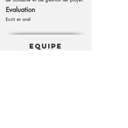
de conduite et de gestion de projet.
Evaluation
Ecrit et oral
EQUIPE
Pédagogique
M. Montginoul, S. Richard
Responsable(s)
Contact
sophie.richard@agroparistech.fr
Télécharger la plaquette du parcours