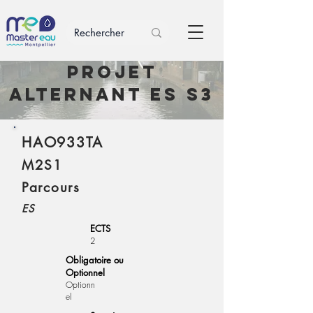
Projet
alternant ES S3
HAO933TA
M2S1
Parcours
ES
ECTS
2
Obligatoire ou
Optionnel
Optionn
el