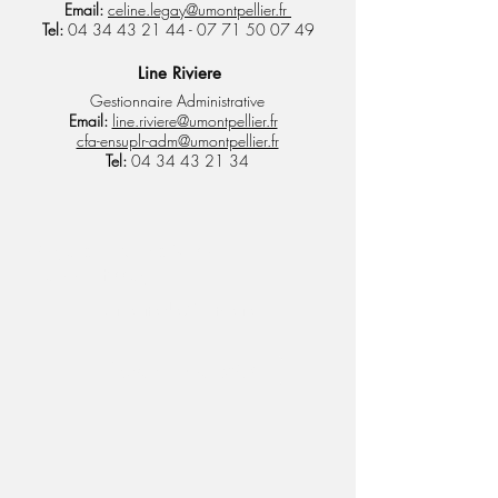
Email:
celine.legay@umontpellier.fr
Tel:
04 34 43 21 44
-
07 71 50 07 49
Line Riviere
Gestionnaire Administrative
Email:
line.riviere@umontpellier.fr
cfa-ensuplr-adm@umontpellier.fr
Tel:
04 34 43 21 34
Regardez ce vidéo sur
l'apprentissage !
Université de Montpellier
Visitez notre FAQ