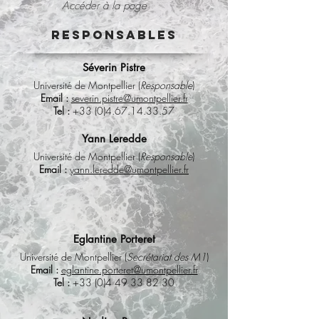
Accéder à la page
Responsables
Séverin Pistre
Université de Montpellier (
Responsable
)
Email :
severin.pistre@umontpellier.fr
Tel :
+33 (0)4.67.14.33.57
Yann Leredde
Université de Montpellier (
Responsable
)
Email :
yann.leredde@umontpellier.fr
Eglantine Porteret
Université de Montpellier (
Secrétariat des M1
)
Email :
eglantine.porteret@umontpellier.fr
Tel :
+33 (0)4 49 33 82 30