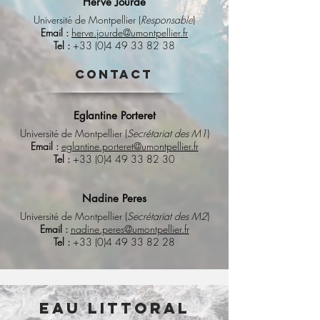
Hervé Jourde
Université de Montpellier (
Responsable
)
Email :
herve.jourde@umontpellier.fr
Tel :
+33 (0)4 49 33 82 38
contact
Eglantine Porteret
Université de Montpellier (
Secrétariat des M1
)
Email :
eglantine.porteret@umontpellier.fr
Tel :
+33 (0)4 49 33 82 30
Nadine Peres
Université de Montpellier (
Secrétariat des M2
)
Email :
nadine.peres@umontpellier.fr
Tel :
+33
(0)4 49 33 82 28
EAU Littoral