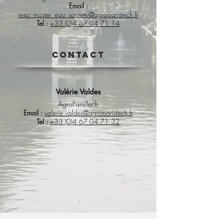
Email :
resp_master_eau_societe@agroparistech.fr
Tel :
+33 (0)4 67 04 71 14
contact
Valérie Valdes
AgroParisTech
Email :
valerie.valdes@agroparistech.fr
Tel :
+33 (0)4 67 04 71 32