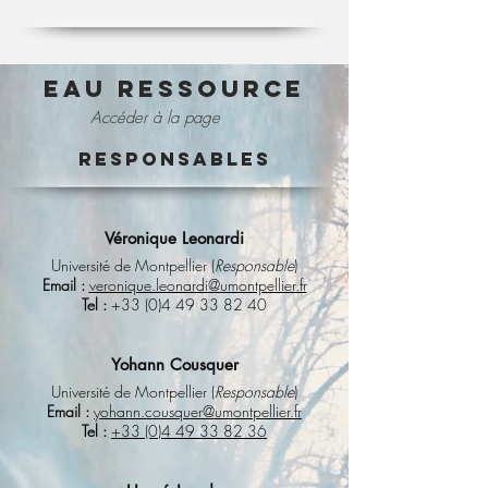
EAU ressource
Accéder à la page
Responsables
Véronique Leonardi
Université de Montpellier (
Responsable
)
Email :
veronique.leonardi@umontpellier.fr
Tel :
+33 (0)4 49 33 82 40
Yohann Cousquer
Université de Montpellier (
Responsable
)
Email :
yohann.cousquer@umontpellier.fr
Tel :
+33 (0)4 49 33 82 36