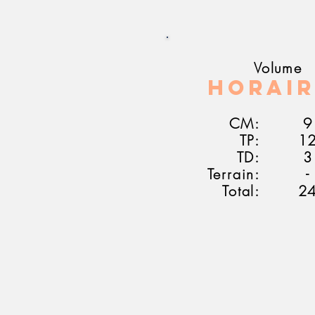
Volume
Horair
CM:
9
TP:
1
TD:
3
Terrain:
-
Total:
2