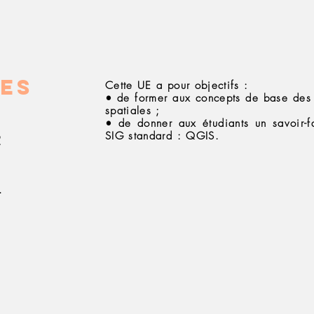
Objectifs
es
Cette UE a pour objectifs :
• de former aux concepts de base des
spatiales ;
• de donner aux étudiants un savoir-f
SIG standard : QGIS.
2
4