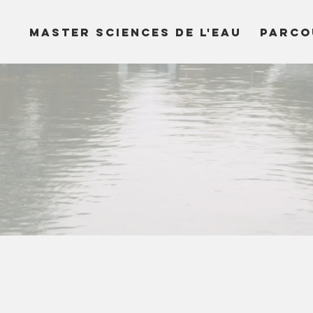
MASTER SCIENCES DE L'EAU
PARCO
Pratique des SIG
Parcours
ECTS
Obligatoire ou Optionnel
S
3
Obligatoire
S
CS EA EL ER ES