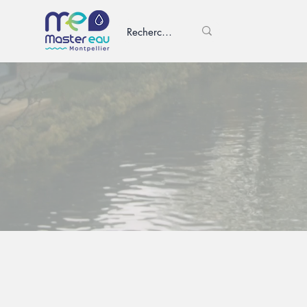
HAO818T1
M1S2