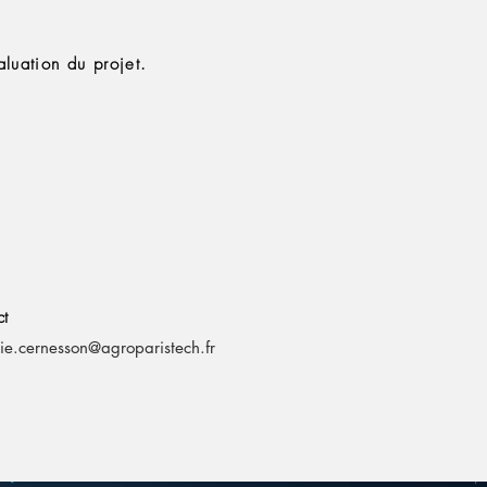
aluation du projet.
ue
ct
vie.cernesson@agroparistech.fr