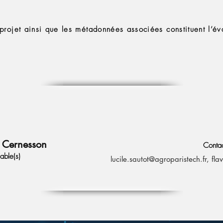
 projet ainsi que les métadonnées associées constituent l’év
EQUIPE Pédagogiq
F. Cernesson
Conta
able(s)
lucile.sautot@agroparistech.fr
,
fla