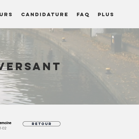
URS
CANDIDATURE
FAQ
Plus
 versant
emaine
Retour
1-02