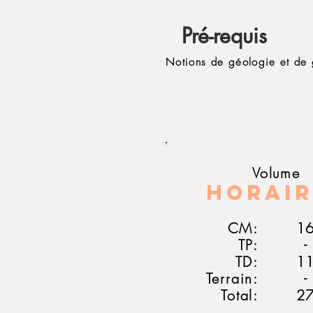
Pré-requis
Notions de géologie et de
Volume
Horair
CM:
1
TP:
-
TD:
1
Terrain:
-
Total:
2