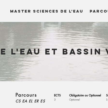
MASTER SCIENCES DE L'EAU
PARCO
e l'eau et bassin
Parcours
ECTS
Obligatoire ou Optionnel
S
3
Optionnel
S
CS EA EL ER ES