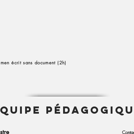
amen écrit sans document (2h)
EQUIPE Pédagogiq
stre
Conta