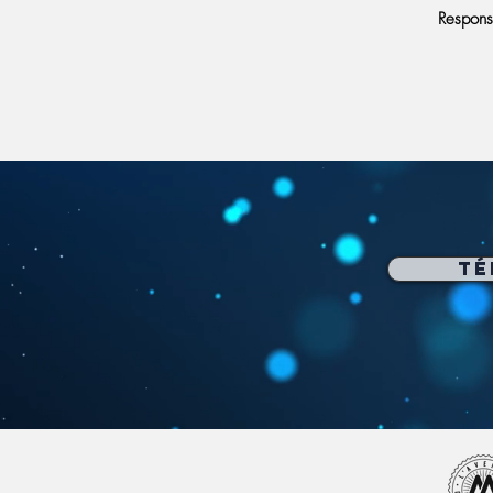
Respons
Té