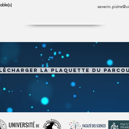
able(s)
severin.pistre@um
lécharger la plaquette du parco