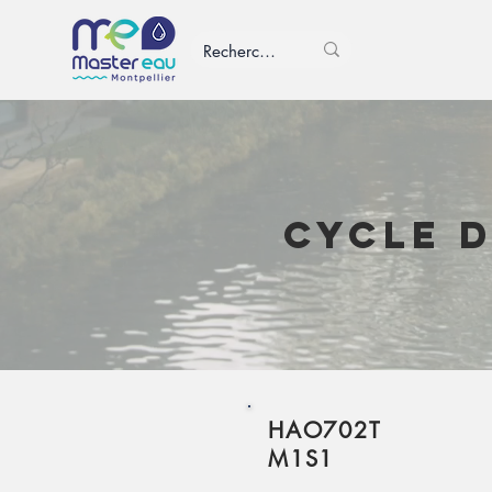
Cycle d
HAO702T
M1S1