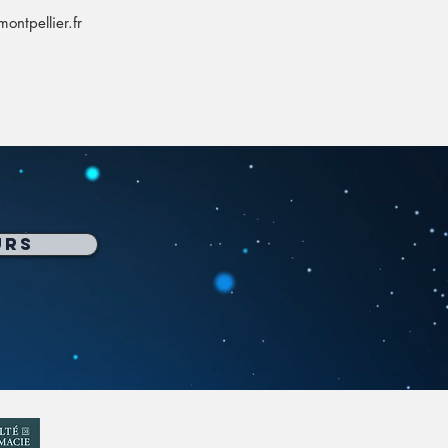
ontpellier.fr
urs