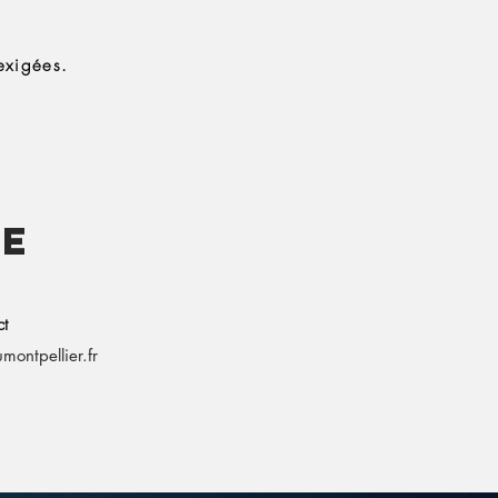
 exigées.
ue
ct
ontpellier.fr