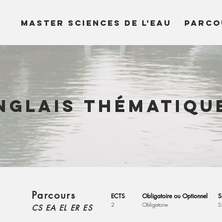
MASTER SCIENCES DE L'EAU
PARCO
nglais thématiqu
Parcours
ECTS
Obligatoire ou Optionnel
S
2
Obligatoire
S
CS EA EL ER ES