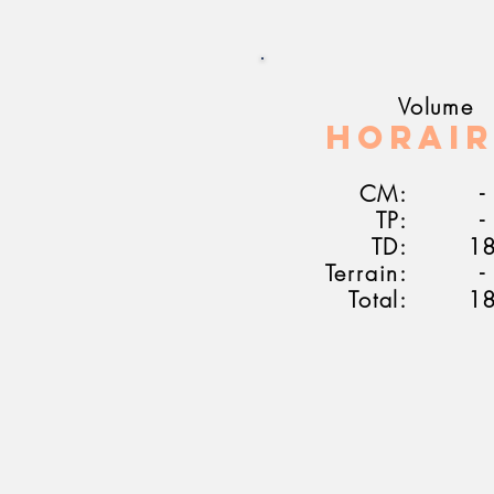
Volume
Horair
CM:
-
TP:
-
TD:
1
Terrain:
-
Total:
1