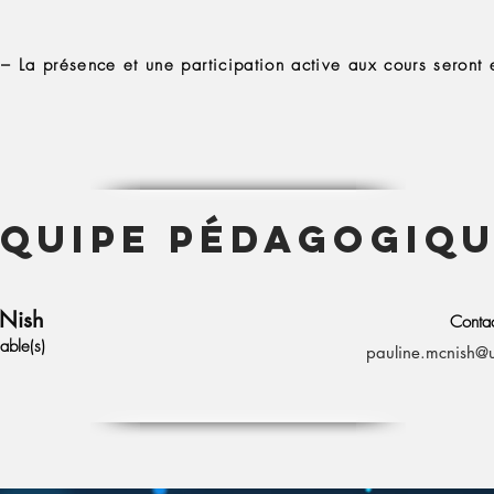
 – La présence et une participation active aux cours seront
EQUIPE Pédagogiq
cNish
Conta
able(s)
pauline.mcnish@um