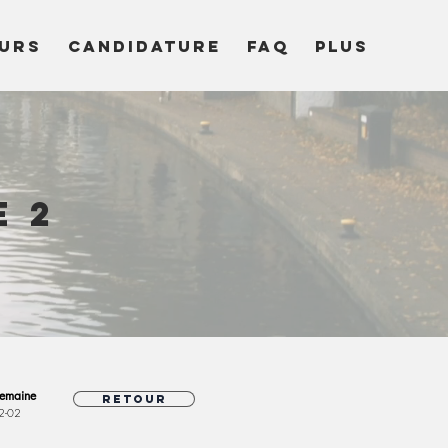
URS
CANDIDATURE
FAQ
Plus
e 2
emaine
Retour
2-02