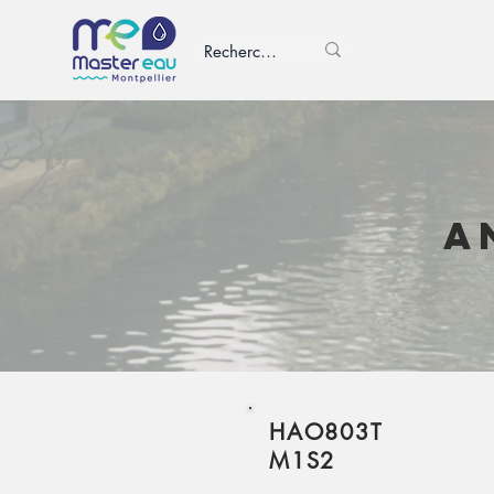
A
HAO803T
M1S2