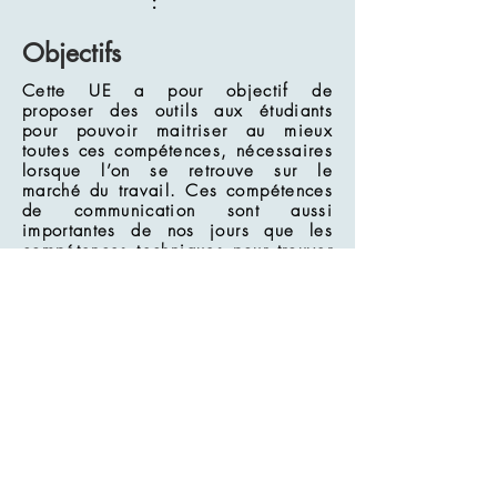
:
Objectifs
Cette UE a pour objectif de
proposer des outils aux étudiants
pour pouvoir maitriser au mieux
toutes ces compétences, nécessaires
lorsque l’on se retrouve sur le
marché du travail. Ces compétences
de communication sont aussi
importantes de nos jours que les
compétences techniques pour trouver
un travail.
Evaluation
Sous forme de contrôle continu, avec
une note pour l'« écrit » et « oral »
EQUIPE