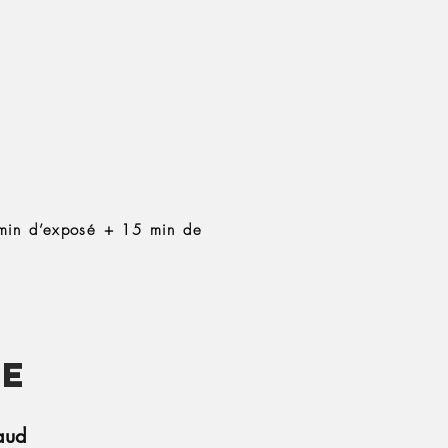
5 min d’exposé + 15 min de
ue
aud