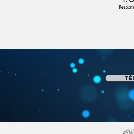
F. C
Respons
Té