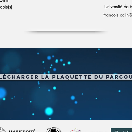
olin
Université de M
able(s)
francois.colin
lécharger la plaquette du parco