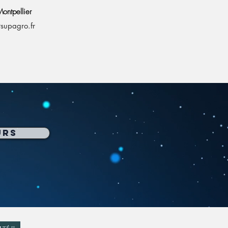
ontpellier
@supagro.fr
urs