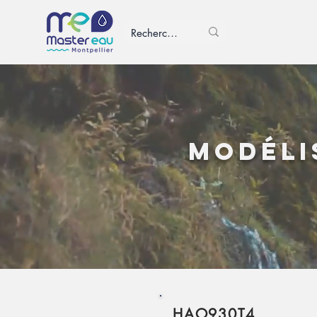
Modéli
HAO930T4