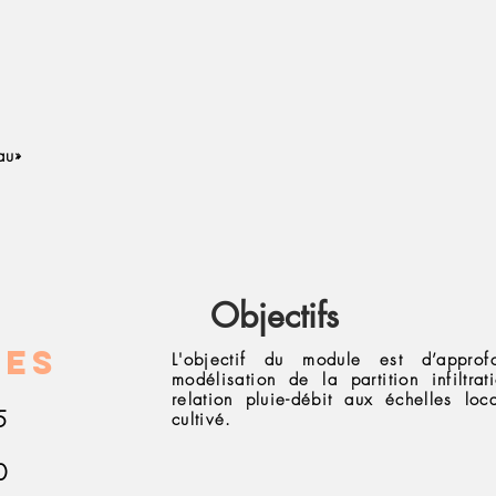
au»
Objectifs
res
L'objectif du module est d’appro
modélisation de la partition infiltrat
relation pluie-débit aux échelles lo
5
cultivé.
0