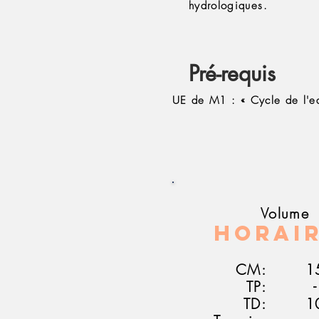
hydrologiques.
Pré-requis
UE de M1 : « Cycle de l'e
Volume
Horai
CM:
1
TP:
-
TD:
1