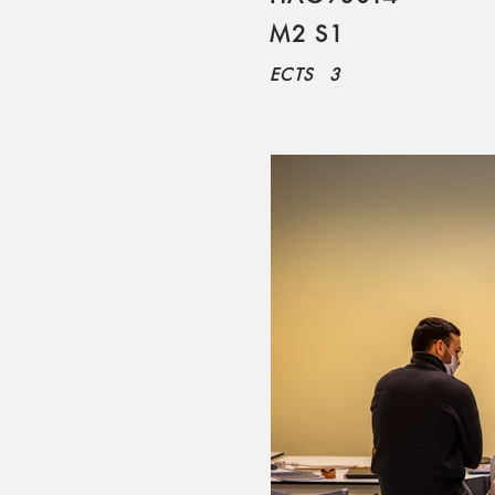
M2 S1
ECTS
3