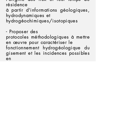
résidence
à partir d’informations géologiques,
hydrodynamiques et
hydrogéochimiques/isotopiques
- Proposer des
protocoles méthodologiques à mettre
en œuvre pour caractériser le
fonctionnement hydrogéologique du
gisement et les incidences possibles
en
termes de protection et gestion de la
ressource associée.
Evaluation
100% contrôle continu intégral
intégrant un QCM et un rapport
ayant pour objectif de proposer un
protocole méthodologique détaillé
pour
caractériser le fonctionnement
hydrogéologique d’un système
thermal