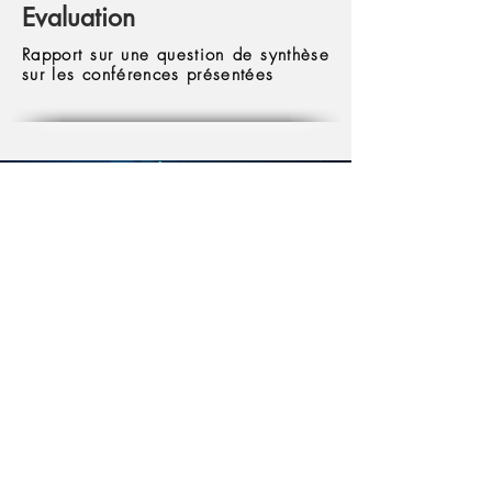
Evaluation
Rapport sur une question de synthèse
sur les conférences présentées
Télécharger la plaquette du parcours
EQUIPE
Pédagogique
M. Colon, S. Richard
Responsable(s)
Marine Colon (AgroParisTech),
intervenants (bailleurs de fonds,
ONG, bureaux d'études,
Collectivités territoriales,