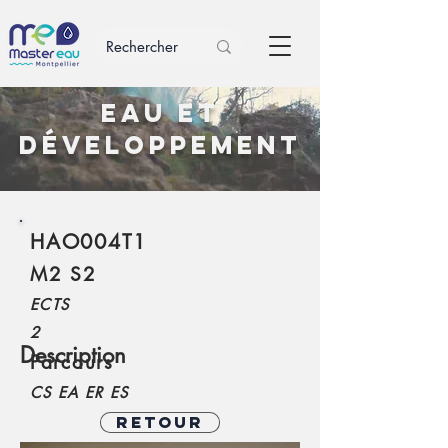
Eau et
Développement
HAO004T1
M2 S2
ECTS
2
Description
Parcours
CS EA ER ES
Retour