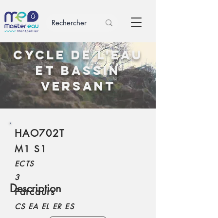
Cycle de l'eau
et bassin
versant
HAO702T
M1 S1
ECTS
3
Description
Parcours
CS EA EL ER ES