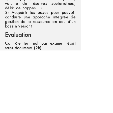
volume de réserves souterraines,
débit de nappes...).
3) Acquérir les bases pour pouvoir
conduire une approche intégrée de
gestion de la ressource en eau d’un
bassin versant
Evaluation
Contrôle terminal par examen écrit
sans document (2h)
Télécharger la plaquette du parcours
EQUIPE
Pédagogique
S. Pistre