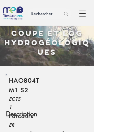
Coupe et log
hydrogéologiq
ues
HAO804T
M1 S2
ECTS
1
Description
Parcours
ER