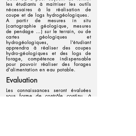
les étudiants à maitriser les outils
nécessaires à la réalisation de
coupe et de logs hydrogéologiques.
A partir de mesures in situ
(cartographie géologique, mesures
de pendage …) sur le terrain, ou de
cartes géologiques et
hydrogéologiques, l’étudiant
apprendra à réaliser des coupes
hydro-géologiques et des logs de
forage, compétence indispensable
pour pouvoir réaliser des forages
d’alimentation en eau potable.
Evaluation
Les connaissances seront évaluées
sous forme de contrôle continu, à
travers la réalisation de diverses
coupes et log en groupe de 4, puis
2, puis individuels.
Ces contrôles seront étalés dans le
temps durant l’année de M1.