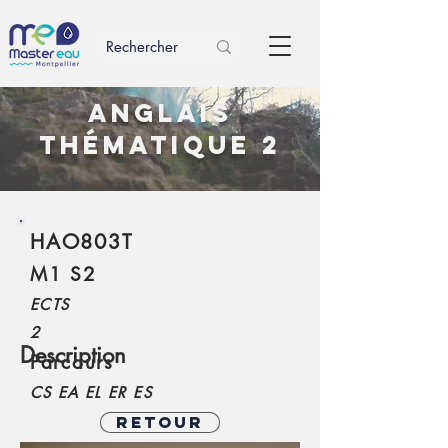
Anglais
thématique 2
HAO803T
M1 S2
ECTS
2
Description
Parcours
CS EA EL ER ES
Retour