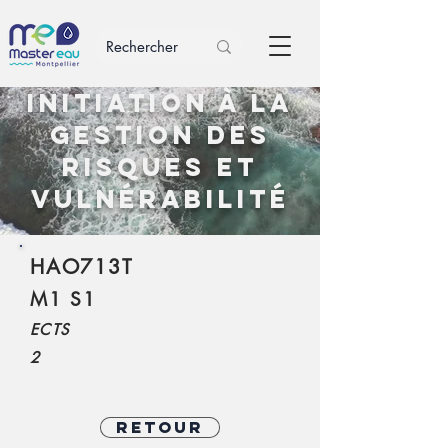
Initiation à la
gestion des
risques et
vulnérabilité
HAO713T
M1 S1
ECTS
2
Retour