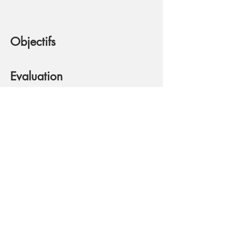
Objectifs
Evaluation
EQUIPE
Pédagogique
S. Defossez, Y. Leredde
Responsable(s)
-
Université de Montpellier