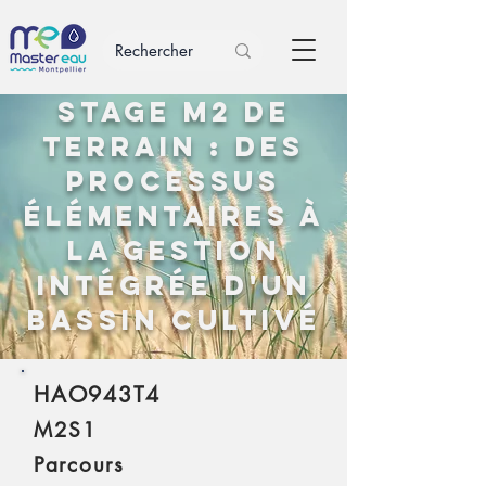
Stage M2 de
terrain : des
processus
élémentaires à
la gestion
intégrée d'un
bassin cultivé
HAO943T4
M2S1
Parcours