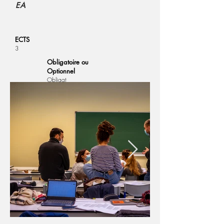
EA
ECTS
3
Obligatoire ou
Optionnel
Obligat
oire
Semaine
S3-02
Retour