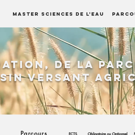
MASTER SCIENCES DE L'EAU
PARCO
ation, de la parc
sin versant agri
Parcours
ECTS
Obligatoire ou Optionnel