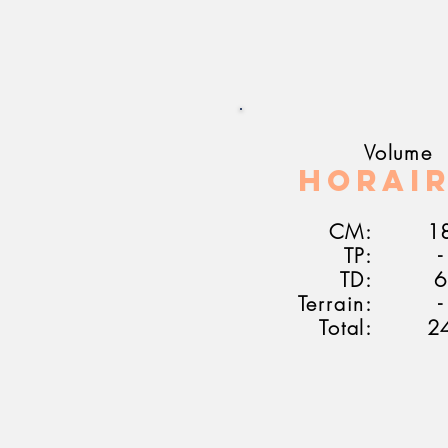
Volume
Horai
CM:
1
TP:
-
TD:
6
Terrain:
-
Total:
2