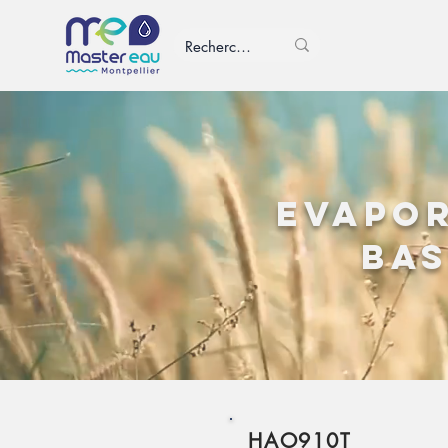
Evapor
bas
HAO910T