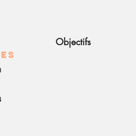
Objectifs
res
8
4