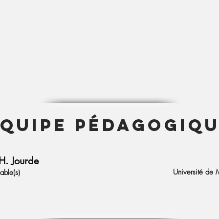
EQUIPE Pédagogiq
 H. Jourde
Université de M
able(s)